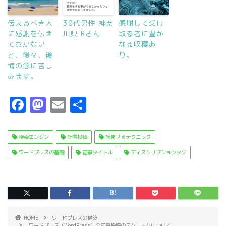
伝えるべき人
30代男性 神奈
感謝して受け
に感謝を伝え
川県 Rさん
取る者に豊か
ておかない
なる収穫あ
と、後々、後
り。
悔の念に苦し
みます。
F
M
E
共
a
a
m
有
c
s
ai
検索エンジン
記事投稿
読ませるテクニック
e
t
l
ワードプレスの基礎
記事タイトル
ディスクリプションタグ
b
o
o
d
o
o
k
n
HOME
ワードプレスの構築
ワードプレス（WordPress）の記事投稿のテクニックについて