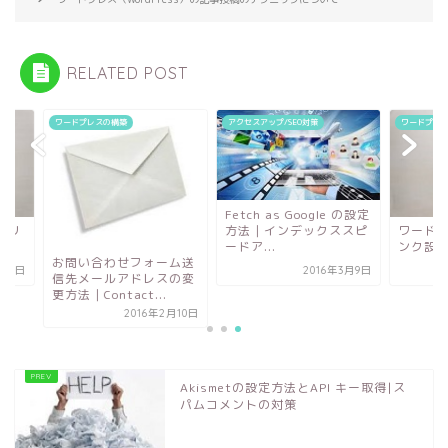
RELATED POST
ドプレスの構築
アクセスアップ/SEO対策
ワードプレスの構築
Fetch as Google の設定
方法｜インデックススピ
ワードプレスのパー
ードア...
ンク設定について
問い合わせフォーム送
2016年3月9日
2016年1
先メールアドレスの変
法｜Contact...
2016年2月10日
Akismetの設定方法とAPI キー取得|ス
パムコメントの対策