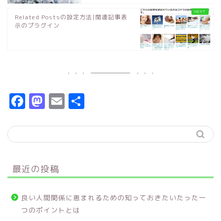
Related Postsの設定方法|関連記事表
示のプラグイン
F
M
E
共
a
a
m
有
c
s
ai
e
t
l
b
o
最近の投稿
o
d
o
o
良い人間関係に恵まれるための知っておきたいたった一
k
n
つのポイントとは