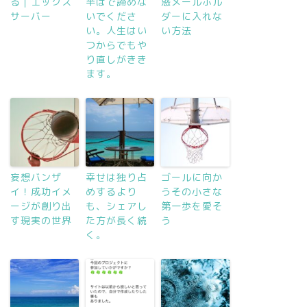
る｜エックス
半ばで諦めな
惑メールホル
サーバー
いでくださ
ダーに入れな
い。人生はい
い方法
つからでもや
り直しがきき
ます。
妄想バンザ
幸せは独り占
ゴールに向か
イ！成功イメ
めするより
うその小さな
ージが創り出
も、シェアし
第一歩を愛そ
す現実の世界
た方が長く続
う
く。