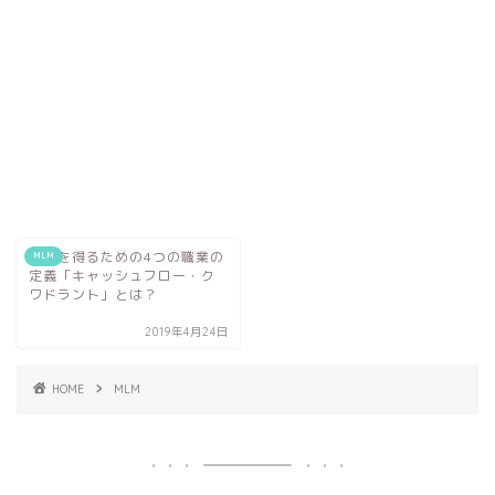
収入を得るための4つの職業の
MLM
定義「キャッシュフロー・ク
ワドラント」とは？
2019年4月24日
HOME
MLM