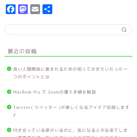
F
M
E
共
a
a
m
有
c
s
ai
e
t
l
b
o
最近の投稿
o
d
o
o
良い人間関係に恵まれるための知っておきたいたった一
k
n
つのポイントとは
MacBook Pro で Zoomの導入手順を解説
Twitter( ツイッター )が楽しくなるアイデア伝授します
♪
付き合っている彼がいるのに、気になる人が出来てしま