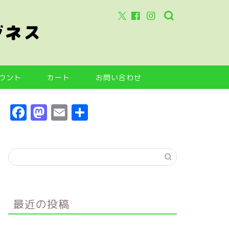
ジネス
ウント
カート
お問い合わせ
F
M
E
共
a
a
m
有
c
s
ai
e
t
l
b
o
o
d
最近の投稿
o
o
k
n