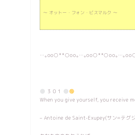
～ オットー・フォン・ビスマルク ～
…｡oо○**○оo｡…｡oо○**○оo｡…｡oо
３０１
When you give yourself, you receive m
– Antoine de Saint-Exupey(サン=テ