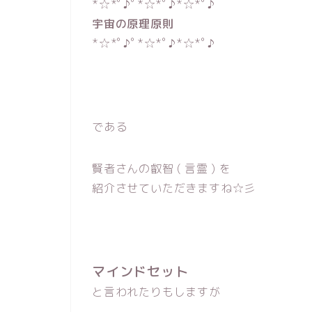
*☆*ﾟ♪ﾟ*☆*ﾟ♪*☆*ﾟ♪
宇宙の原理原則
*☆*ﾟ♪ﾟ*☆*ﾟ♪*☆*ﾟ♪
である
賢者さんの叡智 ( 言霊 ) を
紹介させていただきますね☆彡
マインドセット
と言われたりもしますが