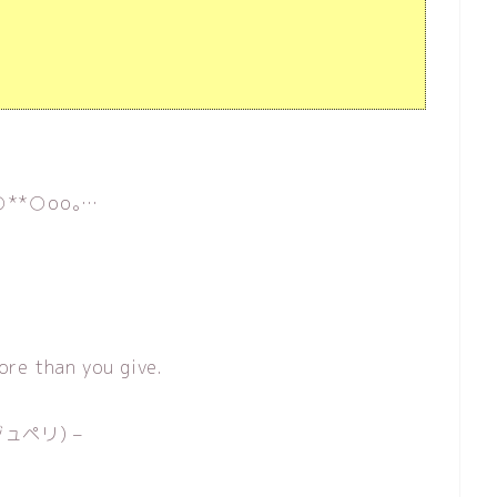
○**○оo｡…
ore than you give.
グジュペリ) –