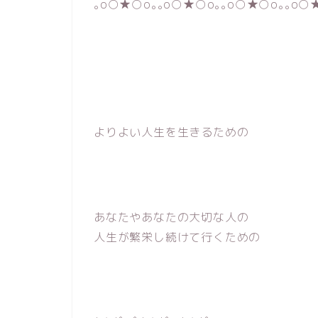
｡o○★○o｡｡o○★○o｡｡o○★○o｡｡o○
よりよい人生を生きるための
あなたやあなたの大切な人の
人生が繁栄し続けて行くための