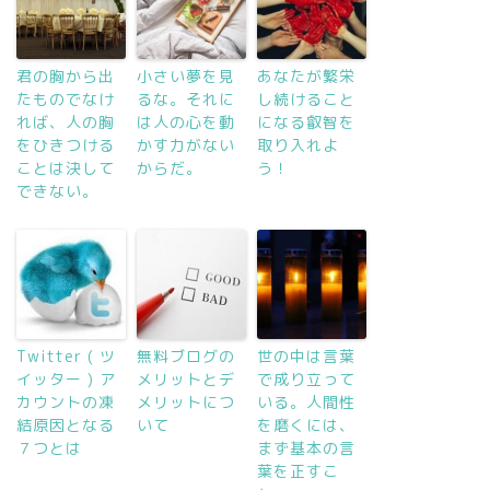
君の胸から出
小さい夢を見
あなたが繁栄
たものでなけ
るな。それに
し続けること
れば、人の胸
は人の心を動
になる叡智を
をひきつける
かす力がない
取り入れよ
ことは決して
からだ。
う！
できない。
Twitter ( ツ
無料ブログの
世の中は言葉
イッター ) ア
メリットとデ
で成り立って
カウントの凍
メリットにつ
いる。人間性
結原因となる
いて
を磨くには、
７つとは
まず基本の言
葉を正すこ