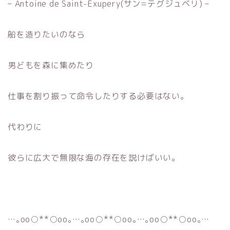
– Antoine de Saint-Exupery(サン=テグジュベリ) –
船を造りたいのなら
男どもを森に集めたり
仕事を割り振って命令したりする必要はない。
代わりに
彼らに広大で無限な海の存在を説けばいい。
…｡oо○**○оo｡…｡oо○**○оo｡…｡oо○**○оo｡…