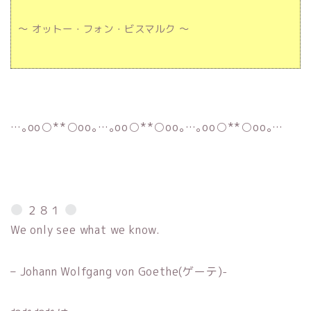
～ オットー・フォン・ビスマルク ～
…｡oо○**○оo｡…｡oо○**○оo｡…｡oо○**○оo｡…
２８１
We only see what we know.
– Johann Wolfgang von Goethe(ゲーテ)-