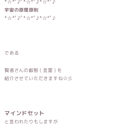
*☆*ﾟ♪ﾟ*☆*ﾟ♪*☆*ﾟ♪
宇宙の原理原則
*☆*ﾟ♪ﾟ*☆*ﾟ♪*☆*ﾟ♪
である
賢者さんの叡智 ( 言霊 ) を
紹介させていただきますね☆彡
マインドセット
と言われたりもしますが