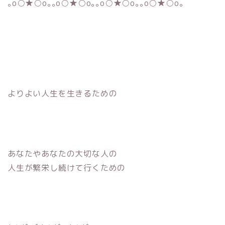
｡o○★○o｡｡o○★○o｡｡o○★○o｡｡o○★○o｡
よりよい人生を生きるための
あなたやあなたの大切な人の
人生が繁栄し続けて行くための