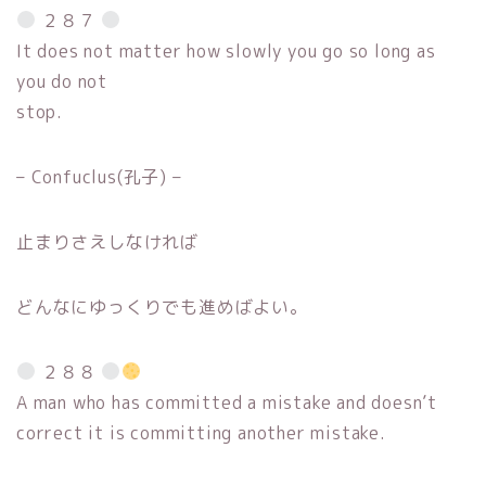
２８７
It does not matter how slowly you go so long as
you do not
stop.
– Confuclus(孔子) –
止まりさえしなければ
どんなにゆっくりでも進めばよい。
２８８
A man who has committed a mistake and doesn’t
correct it is committing another mistake.