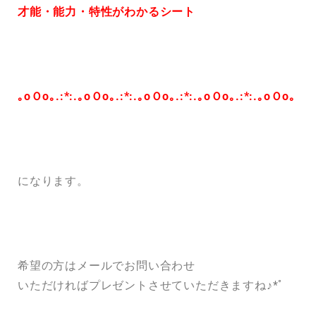
才能・能力・特性がわかるシート
｡oＯo｡.:*:.｡oＯo｡.:*:.｡oＯo｡.:*:.｡oＯo｡.:*:.｡oＯo｡
になります。
希望の方はメールでお問い合わせ
いただければプレゼントさせていただきますね♪*ﾟ