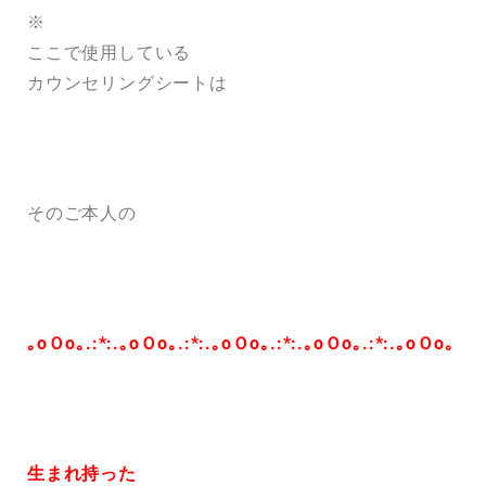
※
ここで使用している
カウンセリングシートは
そのご本人の
｡oＯo｡.:*:.｡oＯo｡.:*:.｡oＯo｡.:*:.｡oＯo｡.:*:.｡oＯo｡
生まれ持った