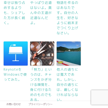
幸せは独り占
やっぱり近道
物語を作るの
めするより
はないよ。真
はあなたで
も、シェアし
ん中の王道が
す。自分の人
た方が長く続
近道なんだ
生を、好きな
く。
よ。
ように結末ま
でつくり上げ
なさい。
Keynoteを
「努力」とい
他人の過ちに
Windowsで使
うのは、チャ
は寛大であ
ってみた。
ンスをかぎ分
れ。しかし、
ける嗅覚を、
自分の過ちに
身に付けるた
は、厳しくな
めのものでも
ければならな
ある。
い。
お問い合わせ
プライバシーポリシー