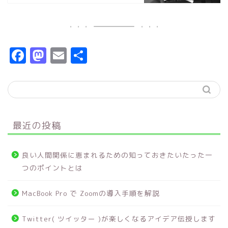
F
M
E
共
a
a
m
有
c
s
ai
e
t
l
b
o
最近の投稿
o
d
o
o
良い人間関係に恵まれるための知っておきたいたった一
k
n
つのポイントとは
MacBook Pro で Zoomの導入手順を解説
Twitter( ツイッター )が楽しくなるアイデア伝授します