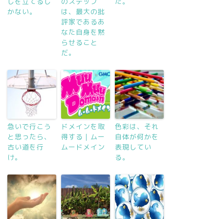
しを立てるし
のステップ
た。
かない。
は、最大の批
評家であるあ
なた自身を黙
らせること
だ。
急いで行こう
ドメインを取
色彩は、それ
と思ったら、
得する｜ムー
自体が何かを
古い道を行
ムードメイン
表現してい
け。
る。