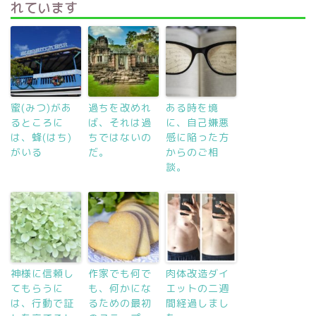
れています
蜜(みつ)があ
過ちを改めれ
ある時を境
るところに
ば、それは過
に、自己嫌悪
は、蜂(はち)
ちではないの
感に陥った方
がいる
だ。
からのご相
談。
神様に信頼し
作家でも何で
肉体改造ダイ
てもらうに
も、何かにな
エットの二週
は、行動で証
るための最初
間経過しまし