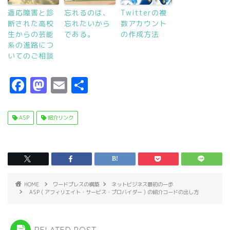
適応障害と診
忘れるのは、
Twitterの複
断された高校
忘れたいから
数アカウント
生からの芸能
である。
の作成方法
系の進路につ
いてのご相談
F
M
E
共
a
a
m
有
c
s
ai
ASP
紹介リンク
e
t
l
b
o
o
d
o
o
HOME
ワードプレスの構築
ネットビジネス最初の一歩
ASP ( アフィリエイト・サービス・プロバイダー ) の紹介コードの出し方
k
n
RELATED POST