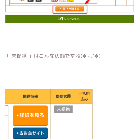
「 未提携 」はこんな状態ですね(✻´◡`✻)