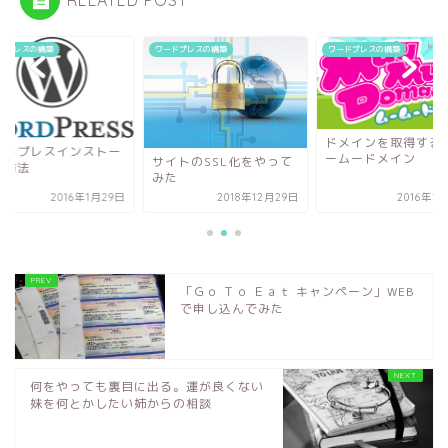
ドプレスの構築
ワードプレスの構築
ワードプレスの構築
ドメインを取得する
ードプレスインストー
ームードメイン
サイトのSSL化をやって
の方法
みた
2016年1月29日
2018年12月29日
2016年1
「Ｇｏ Ｔｏ Ｅａｔ キャンペーン」WEB
で申し込んでみた
何をやっても裏目に出る。運が良くない
妹を何とかしたい姉からの相談