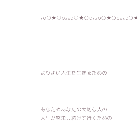
｡o○★○o｡｡o○★○o｡｡o○★○o｡｡o○
よりよい人生を生きるための
あなたやあなたの大切な人の
人生が繁栄し続けて行くための