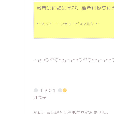
愚者は経験に学び、賢者は歴史に
～ オットー・フォン・ビスマルク ～
…｡oо○**○оo｡…｡oо○**○оo｡…｡oо
１９０１
叶恭子
私は、言い訳というものを好みません。