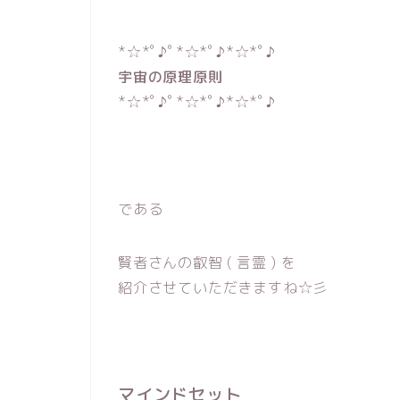
*☆*ﾟ♪ﾟ*☆*ﾟ♪*☆*ﾟ♪
宇宙の原理原則
*☆*ﾟ♪ﾟ*☆*ﾟ♪*☆*ﾟ♪
である
賢者さんの叡智 ( 言霊 ) を
紹介させていただきますね☆彡
マインドセット