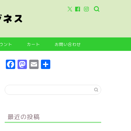
ジネス
ウント
カート
お問い合わせ
F
M
E
共
a
a
m
有
c
s
ai
e
t
l
b
o
o
d
最近の投稿
o
o
k
n