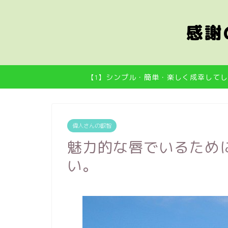
感謝
【1】シンプル・簡単・楽しく成幸してし
偉人さんの叡智
魅力的な唇でいるため
い。