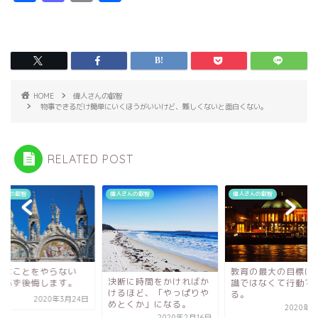
a
a
m
有
c
s
ai
e
t
l
b
o
o
d
HOME
偉人さんの叡智
物事できるだけ簡単にいくほうがいいけど、難しくないと面白くない。
o
o
k
n
RELATED POST
さんの叡智
偉人さんの叡智
偉人さんの叡智
きなことをやらない
教育の最大の目標は
決断に時間をかければか
、必ず後悔します。
識ではなくて行動で
けるほど、「やっぱりや
る。
2020年3月24日
めとくか」になる。
2020年3
2020年2月16日