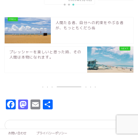
人間たる者、自分への約束をやぶる者
が、もっともくだらぬ
プレッシャーを楽しいと思った時、その
人間は本物になれます。
F
M
E
共
a
a
m
有
c
s
ai
e
t
l
お問い合わせ
プライバシーポリシー