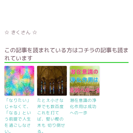
☆ きくさん ☆
この記事を読まれている方はコチラの記事も読ま
れています
「なりたい」
たとえ小さな
潜在意識の浄
じゃなくて、
斧でも数百度
化作用は成功
「なる」とい
これを打て
への一歩
う前提で人生
ば、堅い樫の
を過ごしなさ
木も 切り倒せ
い。
る。