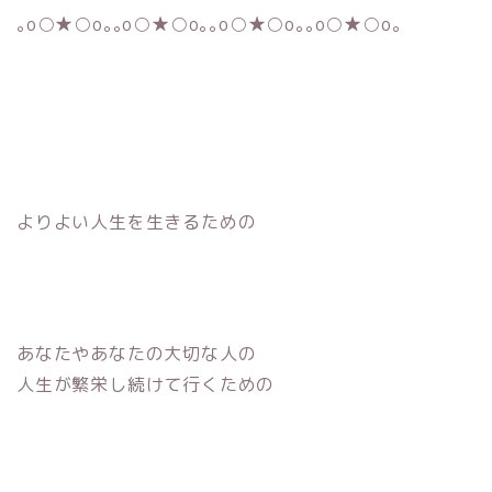
｡o○★○o｡｡o○★○o｡｡o○★○o｡｡o○★○o｡
よりよい人生を生きるための
あなたやあなたの大切な人の
人生が繁栄し続けて行くための