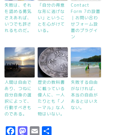
失敗は、それ
「自分の得意
Contact
を認める勇気
な形に逃げな
Form 7の設置
さえあれば、
い」というこ
｜お問い合わ
いつでも許さ
とを心がけて
せフォーム設
れるものだ。
いる。
置のプラグイ
ン
人間は自由で
歴史の教科書
失敗する自由
あり、つねに
に載っている
がなければ、
自分自身の選
偉人に、一人
本当の自由が
択によって、
たりとも「ノ
あるとはいえ
行動すべきも
ーマル」な人
ない。
のである。
物はいない。
F
M
E
共