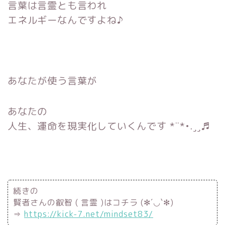
言葉は
言霊
とも言われ
エネルギーなんですよね♪
あなたが使う言葉が
あなたの
人生、運命を現実化
していくんです *¨*•.¸¸♬
続きの
賢者さんの叡智 ( 言霊 )はコチラ (✻´◡`✻)
⇒
https://kick-7.net/mindset83/