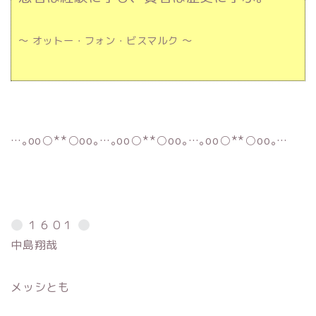
～ オットー・フォン・ビスマルク ～
…｡oо○**○оo｡…｡oо○**○оo｡…｡oо○**○оo｡…
１６０１
中島翔哉
メッシとも