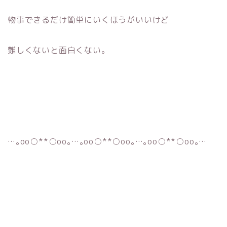
物事できるだけ簡単にいくほうがいいけど
難しくないと面白くない。
…｡oо○**○оo｡…｡oо○**○оo｡…｡oо○**○оo｡…