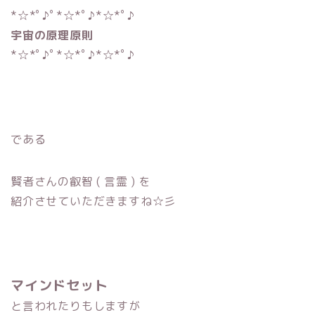
*☆*ﾟ♪ﾟ*☆*ﾟ♪*☆*ﾟ♪
宇宙の原理原則
*☆*ﾟ♪ﾟ*☆*ﾟ♪*☆*ﾟ♪
である
賢者さんの叡智 ( 言霊 ) を
紹介させていただきますね☆彡
マインドセット
と言われたりもしますが