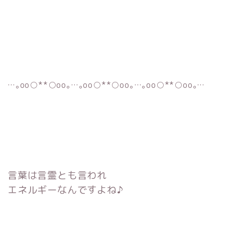
…｡oо○**○оo｡…｡oо○**○оo｡…｡oо○**○оo｡…
言葉は
言霊
とも言われ
エネルギーなんですよね♪