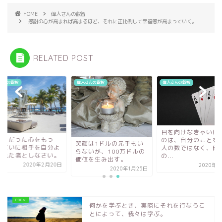
o
o
HOME
偉人さんの叡智
感謝の心が高まれば高まるほど、それに正比例して幸福感が高まっていく。
k
n
RELATED POST
さんの叡智
偉人さんの叡智
偉人さんの叡智
目を向けなきゃいけ
りくだった心をもっ
のは、自分のことを
笑顔は1ドルの元手もい
、互いに相手を自分よ
人の数ではなく、自
らないが、100万ドルの
優れた者としなさい。
の...
価値を生み出す。
2020年2月20日
2020年4
2020年1月25日
何かを学ぶとき、実際にそれを行なうこ
とによって、我々は学ぶ。