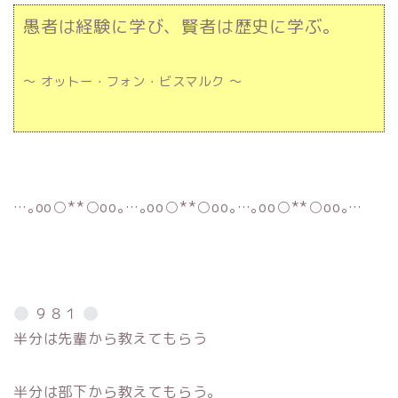
愚者は経験に学び、賢者は歴史に学ぶ。
～ オットー・フォン・ビスマルク ～
…｡oо○**○оo｡…｡oо○**○оo｡…｡oо○**○оo｡…
９８１
半分は先輩から教えてもらう
半分は部下から教えてもらう。