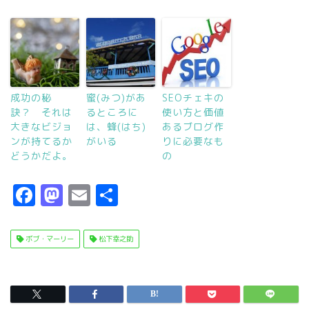
成功の秘
蜜(みつ)があ
SEOチェキの
訣？ それは
るところに
使い方と価値
大きなビジョ
は、蜂(はち)
あるブログ作
ンが持てるか
がいる
りに必要なも
どうかだよ。
の
F
M
E
共
a
a
m
有
c
s
ai
ボブ・マーリー
松下幸之助
e
t
l
b
o
o
d