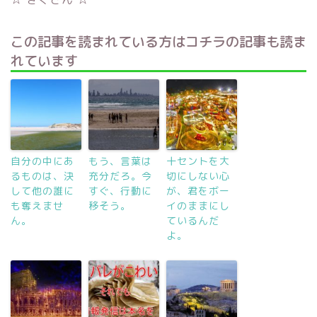
この記事を読まれている方はコチラの記事も読ま
れています
自分の中にあ
もう、言葉は
十セントを大
るものは、決
充分だろ。今
切にしない心
して他の誰に
すぐ、行動に
が、君をボー
も奪えませ
移そう。
イのままにし
ん。
ているんだ
よ。