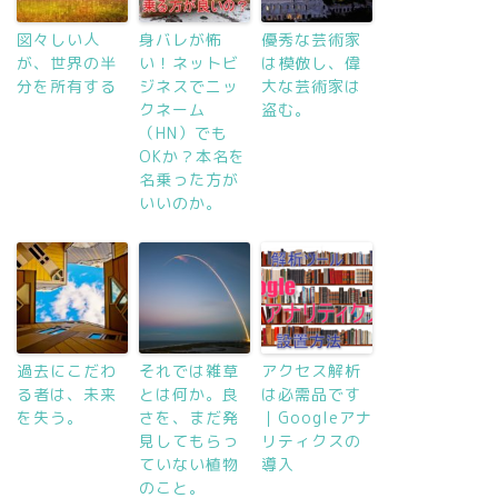
図々しい人
身バレが怖
優秀な芸術家
が、世界の半
い！ネットビ
は模倣し、偉
分を所有する
ジネスでニッ
大な芸術家は
クネーム
盗む。
（HN）でも
OKか？本名を
名乗った方が
いいのか。
過去にこだわ
それでは雑草
アクセス解析
る者は、未来
とは何か。良
は必需品です
を失う。
さを、まだ発
｜Googleアナ
見してもらっ
リティクスの
ていない植物
導入
のこと。