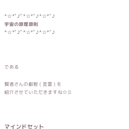
*☆*ﾟ♪ﾟ*☆*ﾟ♪*☆*ﾟ♪
宇宙の原理原則
*☆*ﾟ♪ﾟ*☆*ﾟ♪*☆*ﾟ♪
である
賢者さんの叡智 ( 言霊 ) を
紹介させていただきますね☆彡
マインドセット