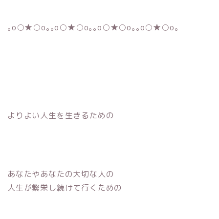
｡o○★○o｡｡o○★○o｡｡o○★○o｡｡o○★○o｡
よりよい人生を生きるための
あなたやあなたの大切な人の
人生が繁栄し続けて行くための