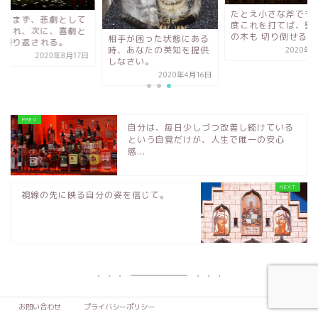
たとえ小さな斧でも数百
歴史はまず、悲劇と
度これを打てば、堅い樫
演じられ、次に、喜
の木も 切り倒せる。
手が困った状態にある
して繰り返される。
、あなたの英知を提供
2020年1月5日
2020年8
なさい。
2020年4月16日
自分は、毎日少しづつ改善し続けている
という自覚だけが、人生で唯一の安心
感...
視線の先に映る自分の姿を信じて。
F
M
E
共
お問い合わせ
プライバシーポリシー