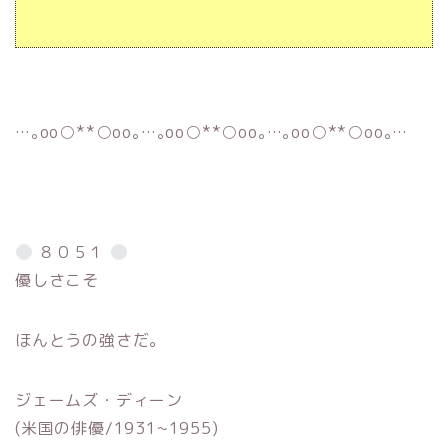
…｡oо○**○оo｡…｡oо○**○оo｡…｡oо○**○оo｡…
８０５１
優しさこそ
ほんとうの強さだ。
ジェームズ・ディーン
(米国の俳優/1931~1955)