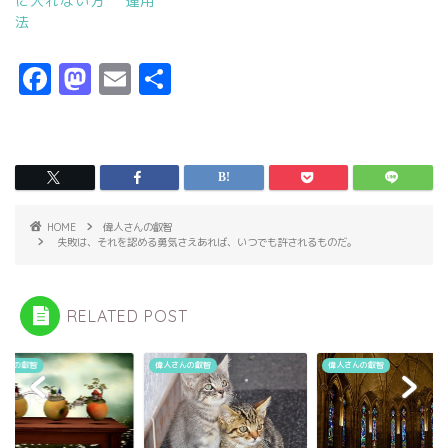
に入れない方
運用
法
F
M
E
共
a
a
m
有
c
s
ai
e
t
l
b
o
o
d
HOME
偉人さんの叡智
失敗は、それを認める勇気さえあれば、いつでも許されるものだ。
o
o
k
n
RELATED POST
さんの叡智
偉人さんの叡智
偉人さんの叡智