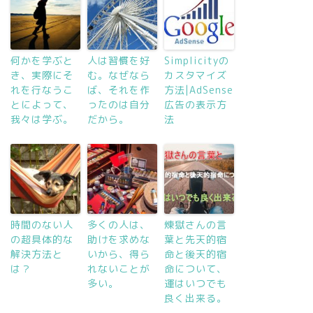
何かを学ぶと
人は習慣を好
Simplicityの
き、実際にそ
む。なぜなら
カスタマイズ
れを行なうこ
ば、それを作
方法|AdSense
とによって、
ったのは自分
広告の表示方
我々は学ぶ。
だから。
法
時間のない人
多くの人は、
煉獄さんの言
の超具体的な
助けを求めな
葉と先天的宿
解決方法と
いから、得ら
命と後天的宿
は？
れないことが
命について、
多い。
運はいつでも
良く出来る。