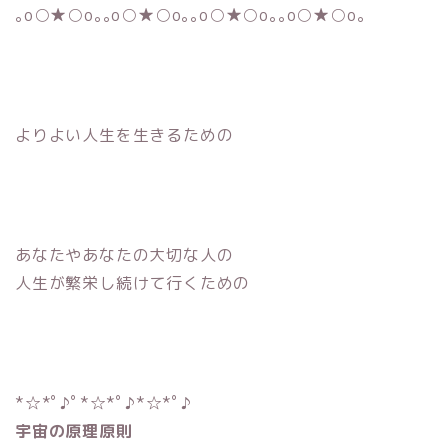
｡o○★○o｡｡o○★○o｡｡o○★○o｡｡o○★○o｡
よりよい人生を生きるための
あなたやあなたの大切な人の
人生が繁栄し続けて行くための
*☆*ﾟ♪ﾟ*☆*ﾟ♪*☆*ﾟ♪
宇宙の原理原則