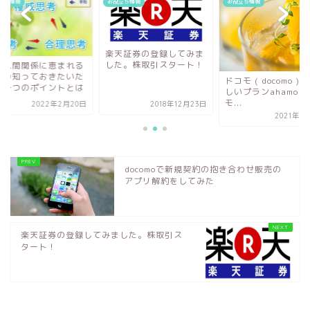
立ち情報
お役立ち情報
お役立ち情報
天証券の登録してみま
た。株取引スタート！
良い人間関係に恵ま
ための知っておきた
ドコモ ( docomo ) の新
った一つのポイント
しいプランahamo ( アハ
モ...
2018年12月23日
2022年2月
2021年3月31日
docomoで新規契約の抱き合わせ販売の
アプリ解約をしてみた
楽天証券の登録してみました。株取引ス
タート！