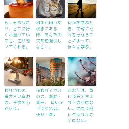
もしもあなた
相手が困った
何かを学ぶと
が、どこに行
状態にある
き、実際にそ
くか迷ってい
時、あなたの
れを行なうこ
ても、道が導
英知を提供し
とによって、
いてくれる。
なさい。
我々は学ぶ。
われわれの一
追われてやる
あなたは、負
番大きい資源
のは、義務・
ける為に生ま
は、子供の心
責任。 追いか
れたはずはな
である。
けてやれば、
い。諦める為
使命・夢。
に生まれたは
ずはない。