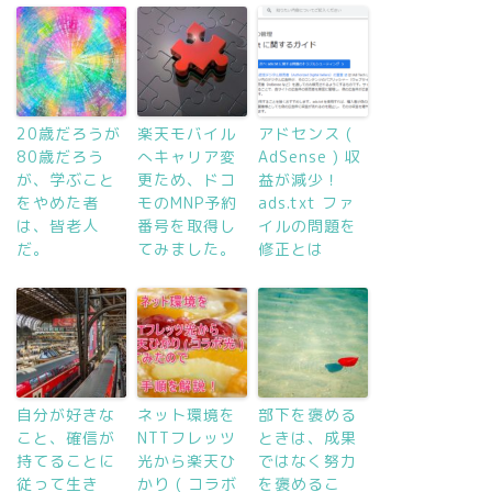
20歳だろうが
楽天モバイル
アドセンス (
80歳だろう
へキャリア変
AdSense ) 収
が、学ぶこと
更ため、ドコ
益が減少！
をやめた者
モのMNP予約
ads.txt ファ
は、皆老人
番号を取得し
イルの問題を
だ。
てみました。
修正とは
自分が好きな
ネット環境を
部下を褒める
こと、確信が
NTTフレッツ
ときは、成果
持てることに
光から楽天ひ
ではなく努力
従って生き
かり ( コラボ
を褒めるこ