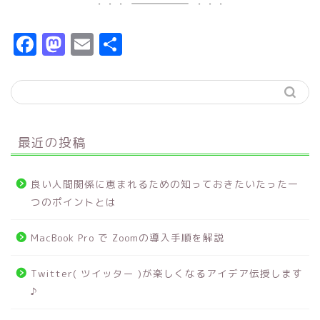
F
M
E
共
a
a
m
有
c
s
ai
e
t
l
b
o
最近の投稿
o
d
o
o
良い人間関係に恵まれるための知っておきたいたった一
k
n
つのポイントとは
MacBook Pro で Zoomの導入手順を解説
Twitter( ツイッター )が楽しくなるアイデア伝授します
♪