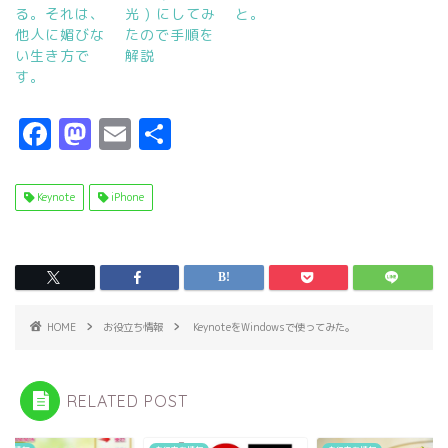
る。それは、
光 ) にしてみ
と。
他人に媚びな
たので手順を
い生き方で
解説
す。
F
M
E
共
a
a
m
有
c
s
ai
Keynote
iPhone
e
t
l
b
o
o
d
o
o
HOME
お役立ち情報
KeynoteをWindowsで使ってみた。
k
n
RELATED POST