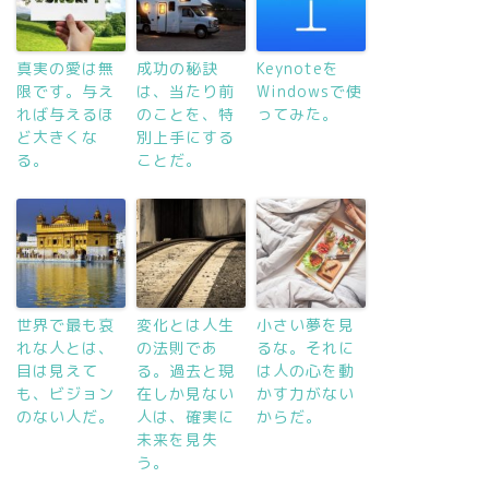
真実の愛は無
成功の秘訣
Keynoteを
限です。与え
は、当たり前
Windowsで使
れば与えるほ
のことを、特
ってみた。
ど大きくな
別上手にする
る。
ことだ。
世界で最も哀
変化とは人生
小さい夢を見
れな人とは、
の法則であ
るな。それに
目は見えて
る。過去と現
は人の心を動
も、ビジョン
在しか見ない
かす力がない
のない人だ。
人は、確実に
からだ。
未来を見失
う。