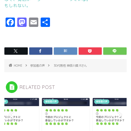
もしれない。
F
M
E
共
a
a
m
有
c
s
ai
e
t
l
b
o
o
d
HOME
参加者の声
30代男性 神奈川県 Rさん
o
o
k
n
RELATED POST
者の声
参加者の声
参加者の声