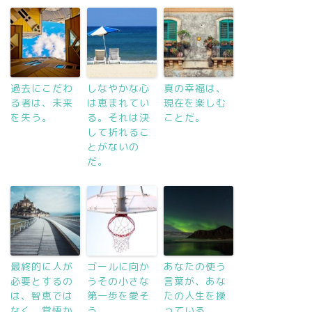
過去にこだわ
しなやかな心
真の幸福は、
る者は、未来
は恵まれてい
現在を楽しむ
を失う。
る。それは決
ことだ。
して折れるこ
とがないの
だ。
最終的に人が
ゴールに向か
あなたの使う
必要とするの
うその小さな
言葉が、あな
は、智恵では
第一歩を愛そ
たの人生を操
なく、覚悟か
う
っている。