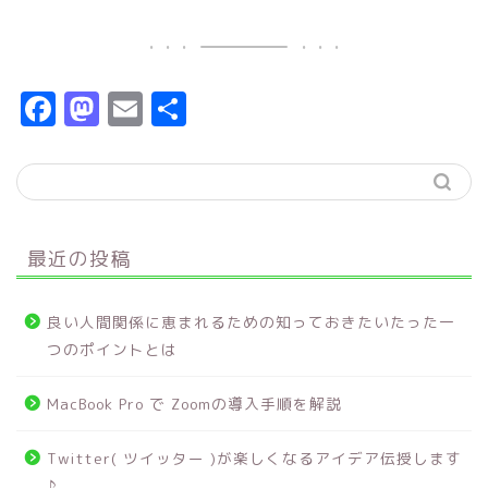
F
M
E
共
a
a
m
有
c
s
ai
e
t
l
b
o
最近の投稿
o
d
o
o
良い人間関係に恵まれるための知っておきたいたった一
k
n
つのポイントとは
MacBook Pro で Zoomの導入手順を解説
Twitter( ツイッター )が楽しくなるアイデア伝授します
♪