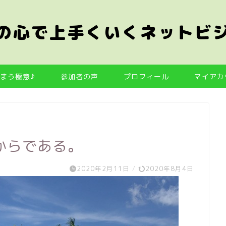
の心で上手くいくネットビ
まう極意♪
参加者の声
プロフィール
マイアカ
からである。
2020年2月11日
/
2020年8月4日