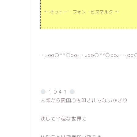
～ オットー・フォン・ビスマルク ～
…｡oо○**○оo｡…｡oо○**○оo｡…｡oо
１０４１
人類から愛国心を叩き出さないかぎり
決して平穏な世界に