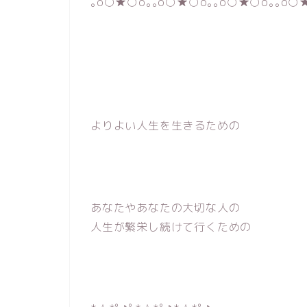
｡o○★○o｡｡o○★○o｡｡o○★○o｡｡o○
よりよい人生を生きるための
あなたやあなたの大切な人の
人生が繁栄し続けて行くための