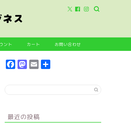
ジネス
ウント
カート
お問い合わせ
F
M
E
共
a
a
m
有
c
s
ai
e
t
l
b
o
o
d
最近の投稿
o
o
k
n