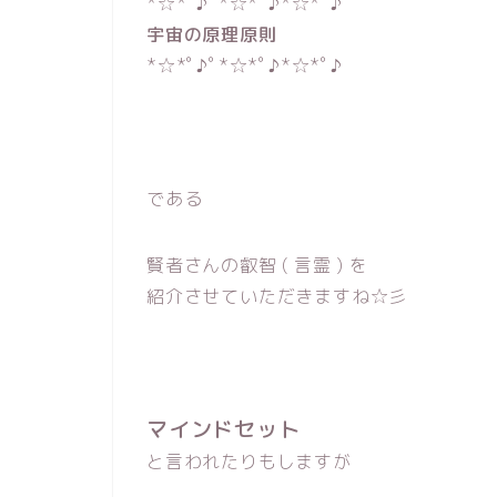
*☆*ﾟ♪ﾟ*☆*ﾟ♪*☆*ﾟ♪
宇宙の原理原則
*☆*ﾟ♪ﾟ*☆*ﾟ♪*☆*ﾟ♪
である
賢者さんの叡智 ( 言霊 ) を
紹介させていただきますね☆彡
マインドセット
と言われたりもしますが