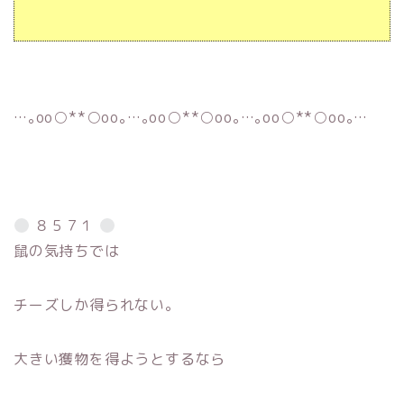
…｡oо○**○оo｡…｡oо○**○оo｡…｡oо○**○оo｡…
８５７１
鼠の気持ちでは
チーズしか得られない。
大きい獲物を得ようとするなら