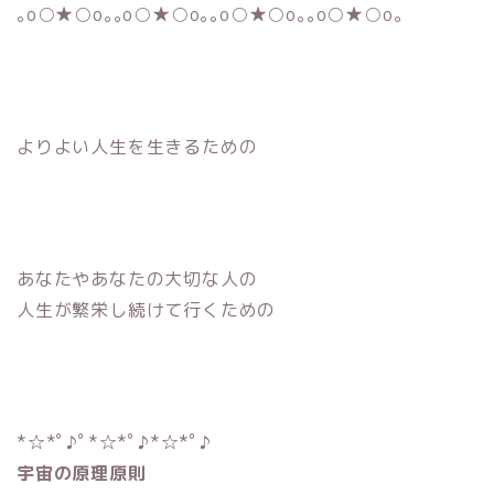
｡o○★○o｡｡o○★○o｡｡o○★○o｡｡o○★○o｡
よりよい人生を生きるための
あなたやあなたの大切な人の
人生が繁栄し続けて行くための
*☆*ﾟ♪ﾟ*☆*ﾟ♪*☆*ﾟ♪
宇宙の原理原則