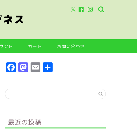
ジネス
ウント
カート
お問い合わせ
F
M
E
共
a
a
m
有
c
s
ai
e
t
l
b
o
o
d
最近の投稿
o
o
k
n