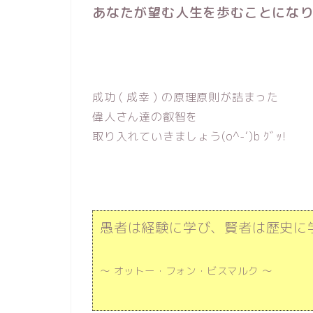
あなたが望む人生を歩むことになり
成功 ( 成幸 ) の原理原則が詰まった
偉人さん達の叡智を
取り入れていきましょう(o^-‘)b ｸﾞｯ!
愚者は経験に学び、賢者は歴史に
～ オットー・フォン・ビスマルク ～