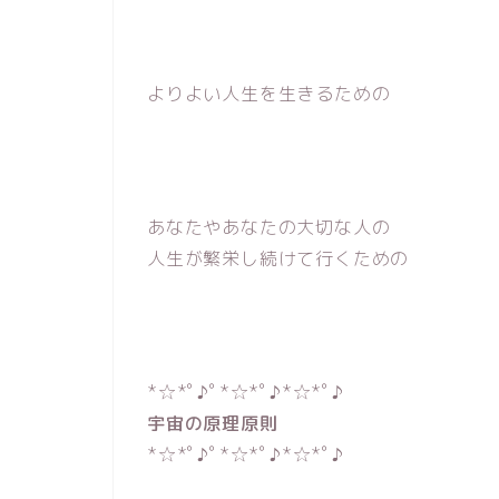
よりよい人生を生きるための
あなたやあなたの大切な人の
人生が繁栄し続けて行くための
*☆*ﾟ♪ﾟ*☆*ﾟ♪*☆*ﾟ♪
宇宙の原理原則
*☆*ﾟ♪ﾟ*☆*ﾟ♪*☆*ﾟ♪