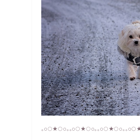
｡o○★○o｡｡o○★○o｡｡o○★○o｡｡o○