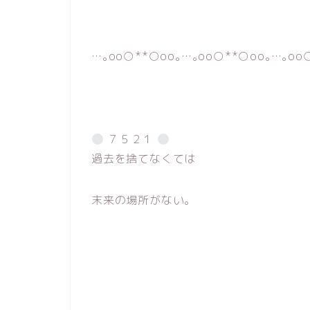
…｡oо○**○оo｡…｡oо○**○оo｡…｡oо
７５２１
過去を捨てなくては
末来の場所がない。