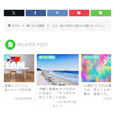
b
o
o
d
o
o
k
n
HOME
偉人さんの叡智
人は、自分が考えた通りの人間になっていく。
RELATED POST
さんの叡智
偉人さんの叡智
偉人さんの叡智
みを深掘っていくと、
20歳だろうが80歳
決断に時間をかければか
信がないという方は多
うが、学ぶことをや
けるほど、「やっぱりや
。
者は、皆老人だ。
めとくか」になる。
2020年5月9日
2020年5
2020年2月16日