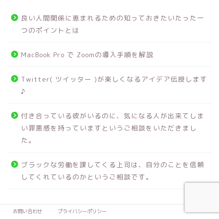
o
d
o
o
良い人間関係に恵まれるための知っておきたいたった一
k
n
つのポイントとは
MacBook Pro で Zoomの導入手順を解説
Twitter( ツイッター )が楽しくなるアイデア伝授します
♪
付き合っている彼がいるのに、気になる人が出来てしま
い罪悪感を持っていますというご相談をいただきまし
た。
ブラックな労働を課してくる上司は、自分のことを信頼
してくれているのかというご相談です。
お問い合わせ
プライバシーポリシー
カテゴリー