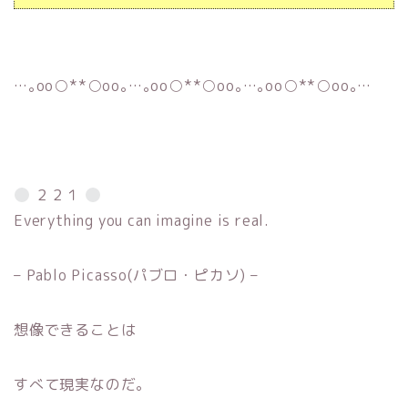
…｡oо○**○оo｡…｡oо○**○оo｡…｡oо○**○оo｡…
２２１
Everything you can imagine is real.
– Pablo Picasso(パブロ・ピカソ) –
想像できることは
すべて現実なのだ。