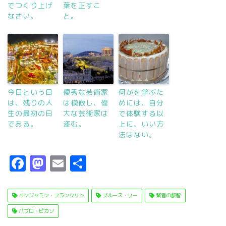
でつくり上げ
葉を正すこ
なさい。
と。
今日という日
優秀な芸術家
何かを学ぶた
は、残りの人
は模倣し、偉
めには、自分
生の最初の日
大な芸術家は
で体験する以
である。
盗む。
上に、いい方
法はない。
F
M
E
共
a
a
m
有
c
s
ai
ベンジャミン・フランクリン
ブルース・リー
賢者の叡智
e
t
l
パブロ・ピカソ