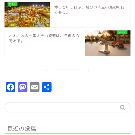
今日という日は、残りの人生の最初の日
である。
われわれの一番大きい資源は、子供の心
である。
F
M
E
共
a
a
m
有
c
s
ai
e
t
l
b
o
最近の投稿