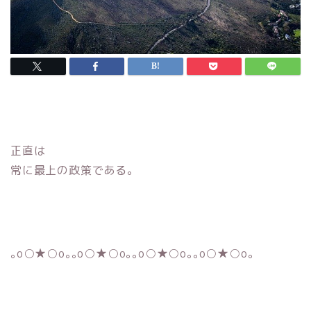
正直は
常に最上の政策である。
｡o○★○o｡｡o○★○o｡｡o○★○o｡｡o○★○o｡