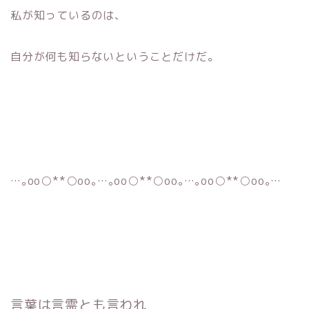
私が知っているのは、
自分が何も知らないということだけだ。
…｡oо○**○оo｡…｡oо○**○оo｡…｡oо○**○оo｡…
言葉は
言霊
とも言われ