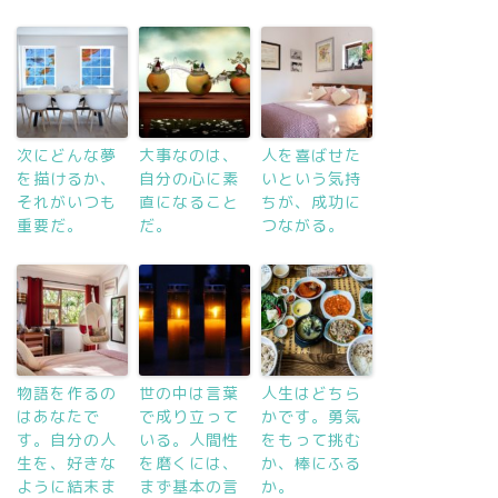
次にどんな夢
大事なのは、
人を喜ばせた
を描けるか、
自分の心に素
いという気持
それがいつも
直になること
ちが、成功に
重要だ。
だ。
つながる。
物語を作るの
世の中は言葉
人生はどちら
はあなたで
で成り立って
かです。勇気
す。自分の人
いる。人間性
をもって挑む
生を、好きな
を磨くには、
か、棒にふる
ように結末ま
まず基本の言
か。