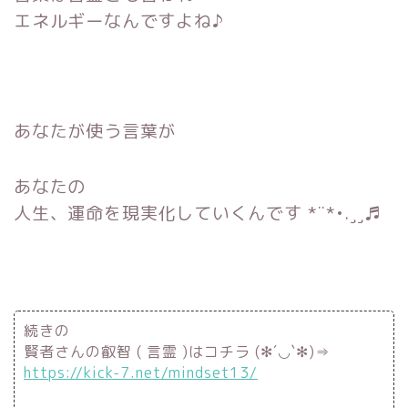
エネルギーなんですよね♪
あなたが使う言葉が
あなたの
人生、運命を現実化
していくんです *¨*•.¸¸♬
続きの
賢者さんの叡智 ( 言霊 )はコチラ (✻´◡`✻)⇒
https://kick-7.net/mindset13/